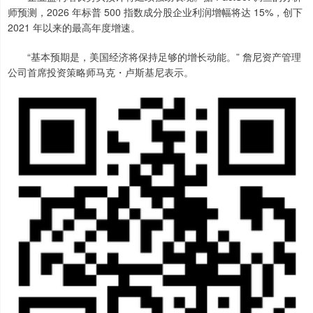
师预测，2026 年标普 500 指数成分股企业利润增幅将达 15%，创下
2021 年以来的最高年度增速。
“基本预期是，美国经济将保持足够的增长动能。” 詹尼资产管理
公司首席投资策略师马克・卢斯基尼表示。