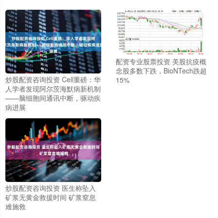
配资专业股票投资 美股抗疫概
念股多数下跌，BioNTech跌超
炒股配资咨询投资 Cell重磅：华
15%
人学者发现阿尔茨海默病新机制
——脑细胞间通讯中断，驱动疾
病进展
炒股配资咨询投资 医生称坠入
矿浆无黄金救援时间 矿浆窒息
难施救