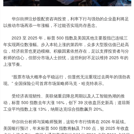
华尔街押注炒股配资咨询投资，利率下行与强劲的企业盈利将足
以推动市场再添一年涨幅，不过能否实现尚存悬念。
2023 至 2025 年，标普 500 指数及美国其他主要股指已连续三
年实现两位数涨幅。步入本轮上涨的第四年，众多大型股估值已处高
位，经济前景也更趋模糊。积极因素依然存在，足以支撑投资者与分
析师的信心，但部分市场人士担忧，这些利好不足以维持 2025 年的
上涨节奏。
“股票市场大概率会平稳运行，但显然无法重现过去两年的强劲表
现。” 全国保险公司首席市场策略师马克・哈克特表示。
受经济表现韧性、美联储重启降息周期以及人工智能热潮的推
动，标普 500 指数去年大涨 16%，创下 39 次收盘历史新高；道琼斯
工业平均指数上涨 13%，纳斯达克综合指数飙升 20%。
华尔街分析师与策略师预测，这轮牛市行情将在 2026 年延续。
美国银行预计，年末标普 500 指数将触及 7100 点，较 2025 年收盘