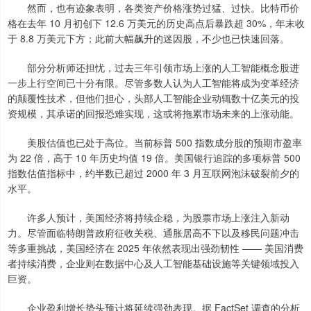
然而，也有迹象表明，各类资产价格涨势过猛、过快。比特币价
格在去年 10 月初创下 12.6 万美元的历史高点后暴跌超 30%，年末收
于 8.8 万美元下方；此前大幅飙升的迷因股，不少也已快速回落。
部分分析师还担忧，过去三年引领市场上涨的人工智能概念股进
一步上行空间已十分有限。尽管多数人认为人工智能将成为变革经济
的颠覆性技术，但他们担心，头部人工智能企业动辄数十亿美元的投
资规模，其承诺的回报恐难实现，这或将拖累市场未来的上涨动能。
美股估值也已处于高位。当前标普 500 指数成分股的预期市盈率
为 22 倍，高于 10 年历史均值 19 倍。美国银行追踪的多项标普 500
指数估值指标中，约半数已超过 2000 年 3 月互联网泡沫破裂前夕的
水平。
许多人预计，美国经济将持续企稳，为股票市场上涨注入新动
力。尽管面临特朗普政府征收关税、通胀居高不下以及移民问题冲击
等多重挑战，美国经济在 2025 年依然表现出强劲韧性 —— 美国消费
者持续消费，企业则在数据中心及人工智能基础设施等关键领域投入
巨资。
企业盈利增长势头预计将延续强劲表现。据 FactSet 调查的分析