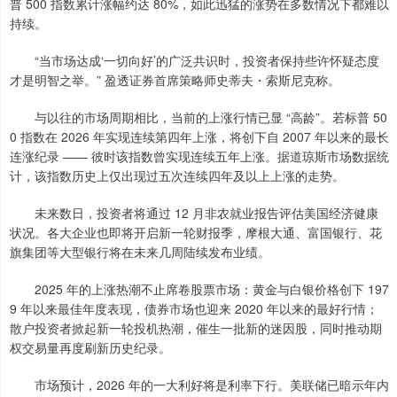
普 500 指数累计涨幅约达 80%，如此迅猛的涨势在多数情况下都难以
持续。
“当市场达成‘一切向好’的广泛共识时，投资者保持些许怀疑态度
才是明智之举。” 盈透证券首席策略师史蒂夫・索斯尼克称。
与以往的市场周期相比，当前的上涨行情已显 “高龄”。若标普 50
0 指数在 2026 年实现连续第四年上涨，将创下自 2007 年以来的最长
连涨纪录 —— 彼时该指数曾实现连续五年上涨。据道琼斯市场数据统
计，该指数历史上仅出现过五次连续四年及以上上涨的走势。
未来数日，投资者将通过 12 月非农就业报告评估美国经济健康
状况。各大企业也即将开启新一轮财报季，摩根大通、富国银行、花
旗集团等大型银行将在未来几周陆续发布业绩。
2025 年的上涨热潮不止席卷股票市场：黄金与白银价格创下 197
9 年以来最佳年度表现，债券市场也迎来 2020 年以来的最好行情；
散户投资者掀起新一轮投机热潮，催生一批新的迷因股，同时推动期
权交易量再度刷新历史纪录。
市场预计，2026 年的一大利好将是利率下行。美联储已暗示年内