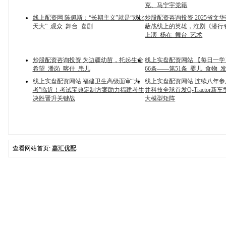
克、马宁宇党籍
线上配资网 陈佩斯：“长期主义”就是“戏比
炒股配资咨询投资 2025省文
天大”_观众_舞台_喜剧
蔽战线上的英雄，淮剧《潜行
上演_杨在_舞台_艺术
炒股配资咨询投资 为边疆幼苗，托起生命
线上实盘配资网站 【每日一
希望_潘岗_喀什_患儿
66条——第51条_婴儿_食物_
线上实盘配资网站 福建卫生高级面审“大
线上实盘配资网站 连续八年参展
考”临近！考试宝典定制方案助力福建考生
井科技全球首发Q-Tractor新车型
决胜晋升关键战
大模型矩阵
查看网站首页:
嘉汇优配