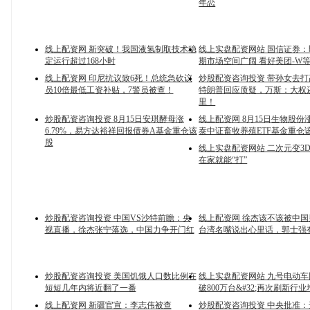
年恋
线上配资网 新突破！我国液氢制取技术稳
线上实盘配资网站 国信证券
定运行超过168小时
期市场空间广阔 看好美团-W
线上配资网 印尼抗议致6死！总统急砍议
炒股配资咨询投资 带孙女去
员10倍最低工资补贴，7警员被查！
特朗普回应质疑，万斯：大权
里！
炒股配资咨询投资 8月15日安琪酵母涨
线上配资网 8月15日生物股份涨
6.79%，易方达裕祥回报债券A基金重仓该
泰中证畜牧养殖ETF基金重仓
股
线上实盘配资网站 二次元变3
在家就能“打”
炒股配资咨询投资 中国VS沙特前瞻：央
线上配资网 徐杰该不该被中
视直播，徐杰张宁落选，中国力争开门红
台湾名嘴说出心里话，郭士强
炒股配资咨询投资 美国饥饿人口数比例在
线上实盘配资网站 九号电动
短短几年内将近翻了一番
破800万台&#32;再次刷新行
线上配资网 新疆官宣：李志伟被查
炒股配资咨询投资 中央批准