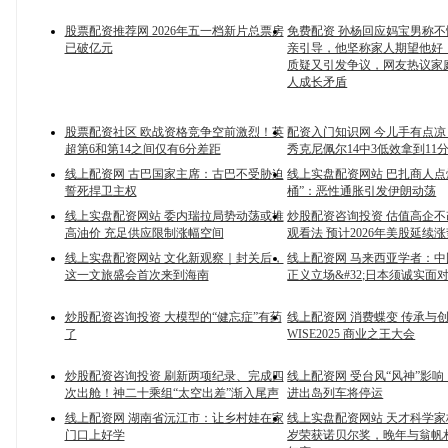
股票配资推荐网 2026年五一档新片总票房
免费配资 孙杨回应妈宝男称
已破亿元
亲引导，他坚称家人期望他好
质疑又引发争议，网友热议家
人成长矛盾
股票配资社区 欧战资格竞争空前激烈！英
配资入门知识网 今儿手有点凉
超第6和第14之间仅有6分差距
秀克尼佩尔14中3低效拿到11分
线上配资网 古巴国家主席：古巴不受胁迫
线上实盘配资网站 巴扎商人点
誓死捍卫主权
桶”：恶性通胀引发伊朗动荡
线上实盘配资网站 委内瑞拉局势动荡或推
炒股配资咨询投资 估值高企
高油价 充足供应限制涨幅空间
观看法 预计2026年美股延续
线上实盘配资网站 文化新观察｜封关后，
线上配资网 马来西亚学者：
这一文旅盛会首次来到海南
正义立场&#32;日本须诚实面
炒股配资咨询投资 大模型的“健忘症”有药
线上配资网 消费蝶变 传承与创新
了
WISE2025 商业之王大会
炒股配资咨询投资 刷新两项纪录、完成四
线上配资网 受台风“风神”影
次出舱！神二十乘组“太空出差”渐入尾声
进出岛列车将停运
线上配资网 湖南省沅江市：让乡村娃在家
线上实盘配资网站 天才科学家
门口上好学
岁荣获诺贝尔奖，晚年与翁帆相