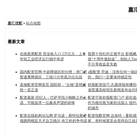
嘉汇
嘉汇优配
»
站点地图
最新文章
在线股票配资 营业收入11.2万亿元，上半
股票十倍杠杆正规平台 影视
年轻工业经济运行稳中有进
放“十周年激励金”，创始人Ti
不分享收益是失败
国内配资官网 中超降级区积分榜：津门虎
a股配资 乔迪：没有任何一场
暂逃离降级区，三镇11分垫底20点出战
的，我们一定要保持稳定性
直接配资官网首页 国防部：“台独”是绝路
炒股配资技巧 志愿填报有哪
统一是正道
省普通高校招生新闻发布会问
配资最新 经纪人：巴萨寻找小蜘蛛之外人
配资可靠炒股配资门户 获街道
选，可能追求一位极具声望的前锋
作为视伦敦为家的法国人 纽
的城市
配资在线机构论坛网 罗马诺：斯特拉斯堡
配资指数官网 达洛特：曼联
领跑阿根廷天才边卫德尔·布兰科的争夺战
家，有时候甚至会觉得自己就