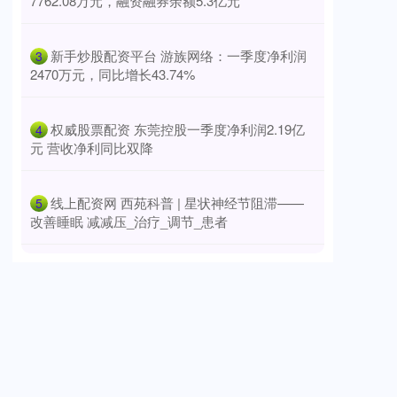
7762.08万元，融资融券余额5.3亿元
​新手炒股配资平台 游族网络：一季度净利润
3
2470万元，同比增长43.74%
​权威股票配资 东莞控股一季度净利润2.19亿
4
元 营收净利同比双降
​线上配资网 西苑科普 | 星状神经节阻滞——
5
改善睡眠 减减压_治疗_调节_患者