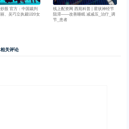
炒股 官方：中国裁判
线上配资网 西苑科普 | 星状神经节
丽、吴巧立执裁U20女
阻滞——改善睡眠 减减压_治疗_调
赛
节_患者
相关评论