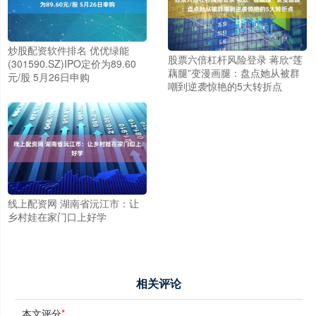
炒股配资软件排名 优优绿能
股票六倍杠杆风险登录 蒋欣“莲
(301590.SZ)IPO定价为89.60
藕腿”变漫画腿：盘点她从被群
元/股 5月26日申购
嘲到逆袭惊艳的5大转折点
线上配资网 湖南省沅江市：让
乡村娃在家门口上好学
相关评论
本文评分
*