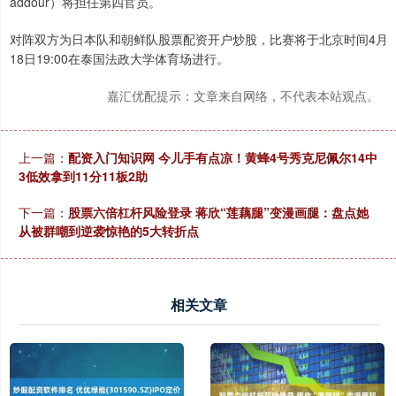
addour）将担任第四官员。
对阵双方为日本队和朝鲜队股票配资开户炒股，比赛将于北京时间4月
18日19:00在泰国法政大学体育场进行。
嘉汇优配提示：文章来自网络，不代表本站观点。
上一篇：
配资入门知识网 今儿手有点凉！黄蜂4号秀克尼佩尔14中
3低效拿到11分11板2助
下一篇：
股票六倍杠杆风险登录 蒋欣“莲藕腿”变漫画腿：盘点她
从被群嘲到逆袭惊艳的5大转折点
相关文章