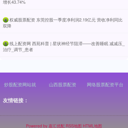
增长43.74%
​权威股票配资 东莞控股一季度净利润2.19亿元 营收净利同比
4
双降
​线上配资网 西苑科普 | 星状神经节阻滞——改善睡眠 减减压_
5
治疗_调节_患者
炒股配资网站就
山西股票配资
网络股票配资平台
友情链接：
Powered by
嘉汇优配
RSS地图
HTML地图